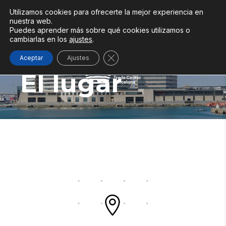
Utilizamos cookies para ofrecerte la mejor experiencia en
nuestra web.
Puedes aprender más sobre qué cookies utilizamos o
cambiarlas en los
ajustes
.
Cerrar el banner de cookies RGP
Aceptar
Ajustes
<ChipNation_Venue/>
El lugar